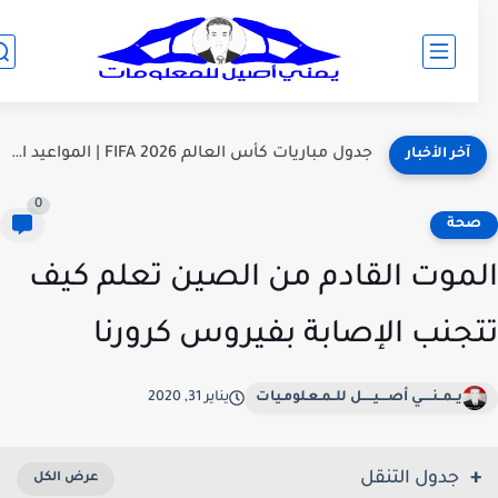
جدول مباريات كأس العالم FIFA 2026 | المواعيد الكاملة والمحدّثة...
آخر الأخبار
0
حة
موت القادم من الصين تعلم كيف
جنب الإصابة بفيروس كرورنا
يــمــنـــــي أصــــيـــــل للــمـعـلومـيات
يناير 31, 2020
جدول التنقل