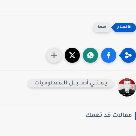
صحة
يــمــنـــــي أصــــيـــــل للــمـعـلومـيات
قالات قد تهمك