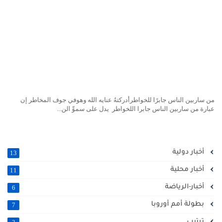
ن ساربين الناس جابرًا للخواطرأدركتهُ عنايه الله وهوفي جوف المخاطر إن
بارة من ساربين الناس جابرا اللخواطر يدل على سموِّ الن...
أخبار دولية
13
أخبار محلية
11
أخبار-الرياضة
6
بطولة أمم أوروبا
7
ترتيب