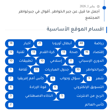
يناير 1, 2026
أجمل ما قيل عن جبر الخواطر..أقوال في جبرخواطر
المجتمع
اقسام الموقع الأساسية
رياضة
أبطال أوروبا
أخبار
18
21
48
إقتصاد
صحة
كرة-القدم
تقنية
12
13
13
16
الدوري الإسباني
إسلامي
تطبيقات
10
10
11
جبرالخواطر
جدول المباريات
ثقافة
9
10
10
شعر
سؤال وجواب
كأس أمم إفريقيا
7
8
9
التسويق الإلكتروني
قوة الإرادة
6
6
الربح من الانترنت
الذكاء-الاصطناعي
3
5
كأس-العالم
2