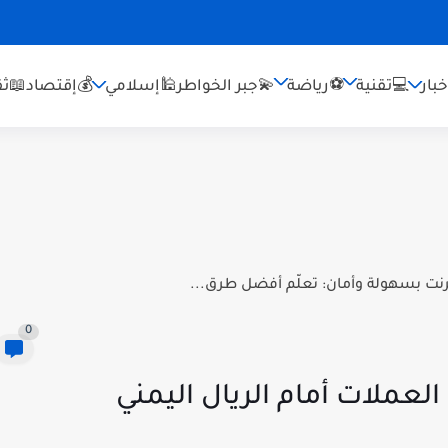
بار
💻تقنية
⚽رياضة
💫جبر الخواطر
🕌إسلامي
💰إقتصاد
📖ثق
نت بسهولة وأمان: تعلّم أفضل طرق...
0
لعملات أمام الريال اليمني