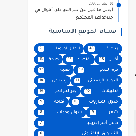
يناير 1, 2026
أجمل ما قيل عن جبر الخواطر..أقوال في
جبرخواطر المجتمع
اقسام الموقع الأساسية
رياضة
أبطال أوروبا
21
48
أخبار
إقتصاد
صحة
13
16
18
كرة-القدم
تقنية
12
13
الدوري الإسباني
إسلامي
10
11
تطبيقات
جبرالخواطر
10
10
جدول المباريات
ثقافة
9
10
شعر
سؤال وجواب
8
9
كأس أمم إفريقيا
7
التسويق الإلكتروني
6