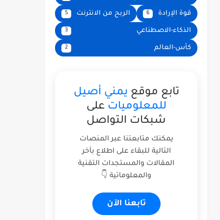
قوة الإرادة
الربح من الانترنت
5
6
الذكاء-الاصطناعي
3
كأس-العالم
2
تابع موقع
يمني أصيل
للمعلوميات
على
شبكات التواصل
يمكنك متابعتنا عبر المنصات
التالية للبقاء على اطلاع بآخر
المقالات والمستجدات التقنية
والمعلوماتية 👇
تابعنا الآن