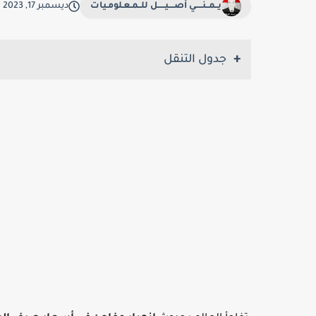
يــمــنـــــي أصــــيـــــل للــمـعـلومـيات
ديسمبر 17, 2023
جدول التنقل