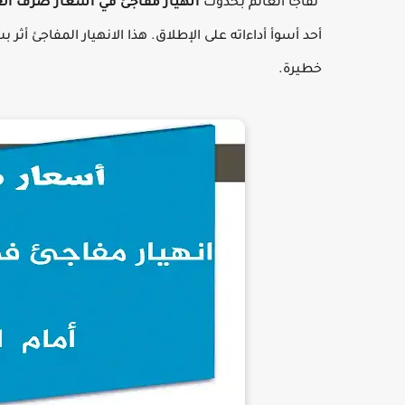
تفاجأ العالم بحدوث
انهيار مفاجئ في أسعار صرف ال
أحد أسوأ أداءاته على الإطلاق. هذا الانهيار المفاجئ أث
خطيرة.