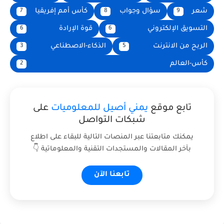
شعر
سؤال وجواب
كأس أمم إفريقيا
7
8
9
التسويق الإلكتروني
قوة الإرادة
6
6
الربح من الانترنت
الذكاء-الاصطناعي
3
5
كأس-العالم
2
تابع موقع
يمني أصيل للمعلوميات
على
شبكات التواصل
يمكنك متابعتنا عبر المنصات التالية للبقاء على اطلاع
بآخر المقالات والمستجدات التقنية والمعلوماتية 👇
تابعنا الآن