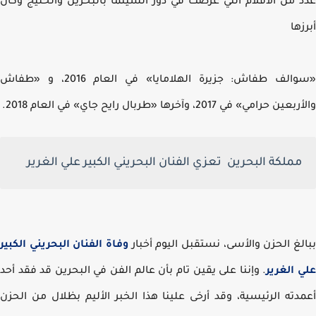
 من الأفلام التي عُرضت في دور السينما بالبحرين والخليج وكان
زها
«سوالف طفاش: جزيرة الهلامايا» في العام 2016، و «طفاش
 حرامي» في 2017، وآخرها «طربال رايح جاي» في العام 2018.
مملكة البحرين تعزي الفنان البحريني الكبير علي الغرير
لغ الحزن والأسى، نستقبل اليوم أخبار
وفاة الفنان البحريني الكبير
 الغرير
. وإننا على يقين تام بأن عالم الفن في البحرين قد فقد أحد
دته الرئيسية، وقد أرخى علينا هذا الخبر الأليم بظلال من الحزن