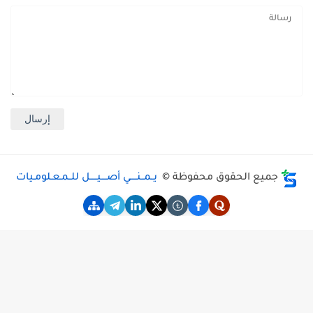
جميع الحقوق محفوظة ©
يــمــنـــــي أصــــيـــــل للــمـعـلومـيات