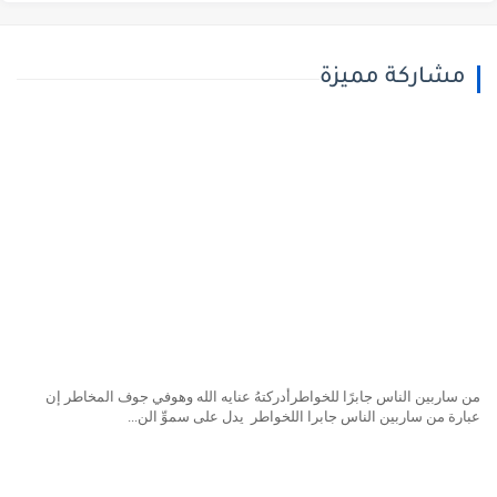
مشاركة مميزة
ن ساربين الناس جابرًا للخواطرأدركتهُ عنايه الله وهوفي جوف المخاطر إن
بارة من ساربين الناس جابرا اللخواطر يدل على سموِّ الن...