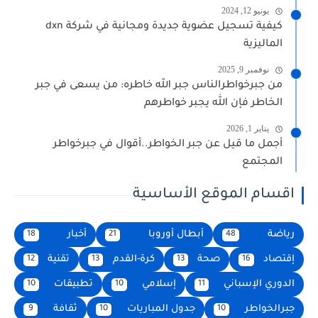
يونيو 12, 2024
كيفية تسجيل عضوية جديدة ومجانية في شركة dxn
الماليزية
نوفمبر 9, 2025
من جبرخواطرالناس جبر الله خاطره: من يسعى في جبر
الخاطر فإن الله يجبر خواطرهم
يناير 1, 2026
أجمل ما قيل عن جبر الخواطر..أقوال في جبرخواطر
المجتمع
اقسام الموقع الأساسية
رياضة
أبطال أوروبا
أخبار
18
21
48
إقتصاد
صحة
كرة-القدم
تقنية
12
13
13
16
الدوري الإسباني
إسلامي
تطبيقات
10
10
11
جبرالخواطر
جدول المباريات
ثقافة
9
10
10