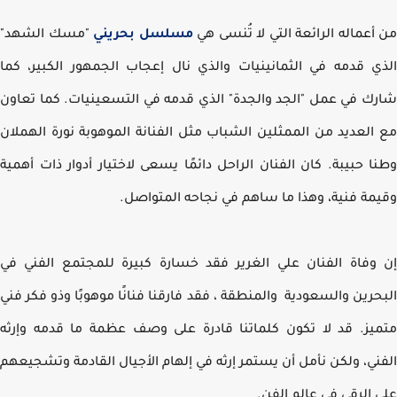
أعماله الرائعة التي لا تُنسى هي
مسلسل بحريني
"مسك الشهد"
ي قدمه في الثمانينيات والذي نال إعجاب الجمهور الكبير، كما
ك في عمل "الجد والجدة" الذي قدمه في التسعينيات. كما تعاون
العديد من الممثلين الشباب مثل الفنانة الموهوبة نورة الهملان
ا حبيبة. كان الفنان الراحل دائمًا يسعى لاختيار أدوار ذات أهمية
مة فنية، وهذا ما ساهم في نجاحه المتواصل.
وفاة الفنان علي الغرير فقد خسارة كبيرة للمجتمع الفني في
حرين والسعودية والمنطقة ، فقد فارقنا فنانًا موهوبًا وذو فكر فني
يز. قد لا تكون كلماتنا قادرة على وصف عظمة ما قدمه وإرثه
ني، ولكن نأمل أن يستمر إرثه في إلهام الأجيال القادمة وتشجيعهم
 الرقي في عالم الفن.