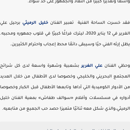
عًا وتقديرًا كبيرًا من النقاد والجمهور على حد سواء.
 خسرت الساحة الفنية تعبير الفنان
خليل الرميثي
برحيل علي
الغرير في 12 يناير 2020، ليترك فراغًا كبيرًا في قلوب جمهوره ومحبيه.
 إرثه الفني حيًا وسيبقى دائمًا محط إعجاب واحترام الكثيرين.
ي الفنان
علي الغرير
بشعبية وشهرة واسعة لدى كل شرائح
جتمع البحريني والخليجي وخصوصا لدى الأطفال من خلال العديد
الأدوار الكوميدية
التي أداها وتابعها الأطفال قبل الكبار وخصوصا
اره في مسلسلات وأفلام «سوالف طفاش» بمعية الفنان خليل
ميثي،والذي شكل معه ثنائيًا متميزا حصد حب الجميع من متابعيه.