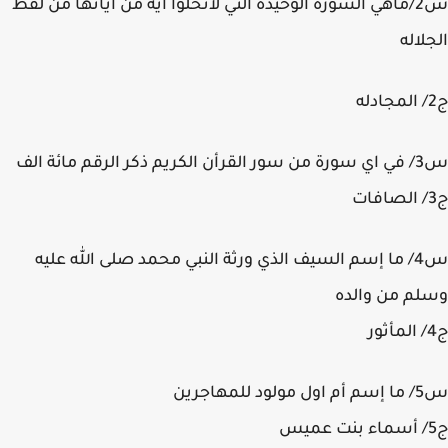
س2/ماهي السوره الوحيده التي لاتخلوا أيه من اياتها من لفظ
لاله
لرقم مائة الف
س4/ ما إسم السيف الذي ورثة النبي محمد صلى الله عليه
م من والده
لمهاجرين