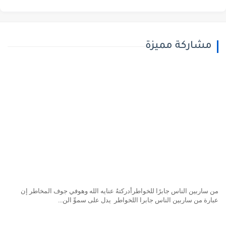
مشاركة مميزة
ن ساربين الناس جابرًا للخواطرأدركتهُ عنايه الله وهوفي جوف المخاطر إن
بارة من ساربين الناس جابرا اللخواطر يدل على سموِّ الن...