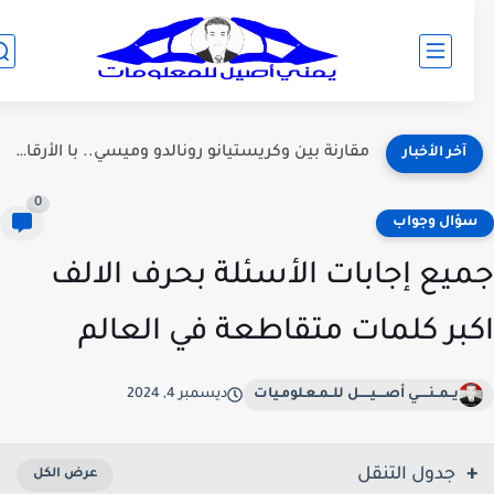
مقارنة بين وكريستيانو رونالدو وميسي.. با الأرقام والإنجازات
آخر الأخبار
0
ؤال وجواب
يع إجابات الأسئلة بحرف الالف
بر كلمات متقاطعة في العالم
يــمــنـــــي أصــــيـــــل للــمـعـلومـيات
ديسمبر 4, 2024
جدول التنقل