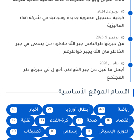
1000 سؤال وجواب معلومات عامة ثقافية علمية منوعة
يونيو 12, 2024
كيفية تسجيل عضوية جديدة ومجانية في شركة dxn
الماليزية
نوفمبر 9, 2025
من جبرخواطرالناس جبر الله خاطره: من يسعى في جبر
الخاطر فإن الله يجبر خواطرهم
يناير 1, 2026
أجمل ما قيل عن جبر الخواطر..أقوال في جبرخواطر
المجتمع
اقسام الموقع الأساسية
رياضة
أبطال أوروبا
أخبار
18
21
48
إقتصاد
صحة
كرة-القدم
تقنية
12
13
13
16
الدوري الإسباني
إسلامي
تطبيقات
10
10
11