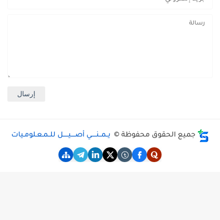
جميع الحقوق محفوظة ©
يــمــنـــــي أصــــيـــــل للــمـعـلومـيات