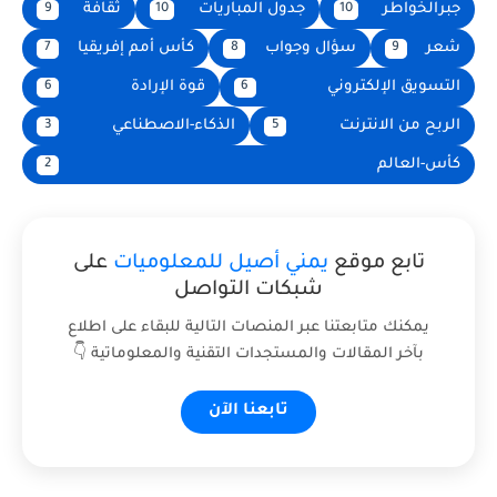
جبرالخواطر
جدول المباريات
ثقافة
9
10
10
شعر
سؤال وجواب
كأس أمم إفريقيا
7
8
9
التسويق الإلكتروني
قوة الإرادة
6
6
الربح من الانترنت
الذكاء-الاصطناعي
3
5
كأس-العالم
2
تابع موقع
يمني أصيل للمعلوميات
على
شبكات التواصل
يمكنك متابعتنا عبر المنصات التالية للبقاء على اطلاع
بآخر المقالات والمستجدات التقنية والمعلوماتية 👇
تابعنا الآن