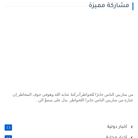
مشاركة مميزة
ن ساربين الناس جابرًا للخواطرأدركتهُ عنايه الله وهوفي جوف المخاطر إن
بارة من ساربين الناس جابرا اللخواطر يدل على سموِّ الن...
أخبار دولية
13
أخبار محلية