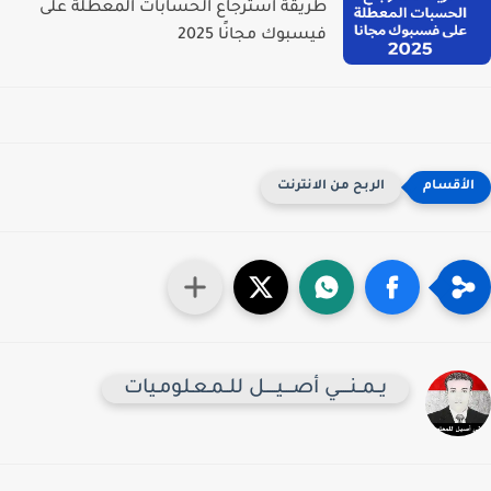
طريقة استرجاع الحسابات المعطلة على
فيسبوك مجانًا 2025
الربح من الانترنت
يــمــنـــــي أصــــيـــــل للــمـعـلومـيات