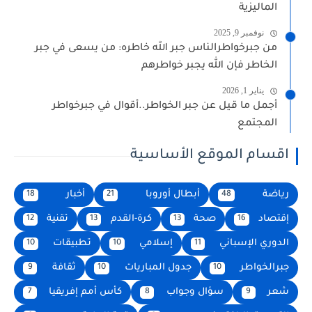
الماليزية
نوفمبر 9, 2025
من جبرخواطرالناس جبر الله خاطره: من يسعى في جبر
الخاطر فإن الله يجبر خواطرهم
يناير 1, 2026
أجمل ما قيل عن جبر الخواطر..أقوال في جبرخواطر
المجتمع
اقسام الموقع الأساسية
رياضة
أبطال أوروبا
أخبار
18
21
48
إقتصاد
صحة
كرة-القدم
تقنية
12
13
13
16
الدوري الإسباني
إسلامي
تطبيقات
10
10
11
جبرالخواطر
جدول المباريات
ثقافة
9
10
10
شعر
سؤال وجواب
كأس أمم إفريقيا
7
8
9