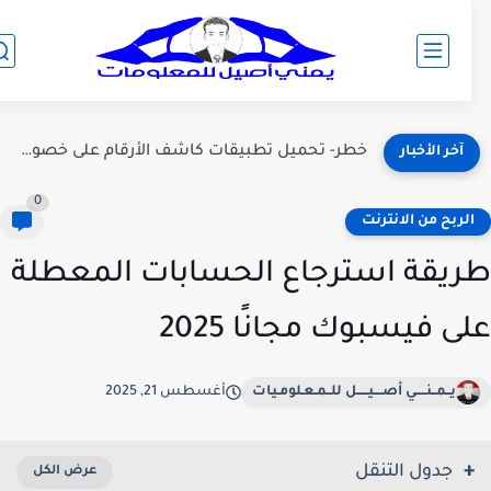
أخبار الرياضة اليوم: تغطية شاملة لأهم الأحداث والنتائج العالمية
آخر الأخبار
0
لربح من الانترنت
يقة استرجاع الحسابات المعطلة
ى فيسبوك مجانًا 2025
يــمــنـــــي أصــــيـــــل للــمـعـلومـيات
أغسطس 21, 2025
جدول التنقل