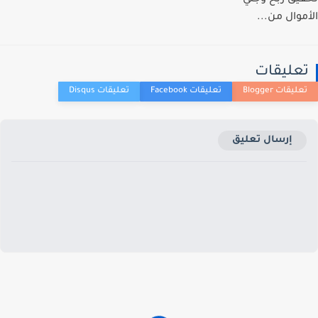
يق ربح وجني
موال من...
عليقات
إرسال تعليق