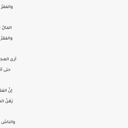
والفقرُ ح
المالُ ير
والفقرُ ي
أرى العجائ
حتى أثا
إنَّ الفق
رَهْنُ ا
والناسُ صا