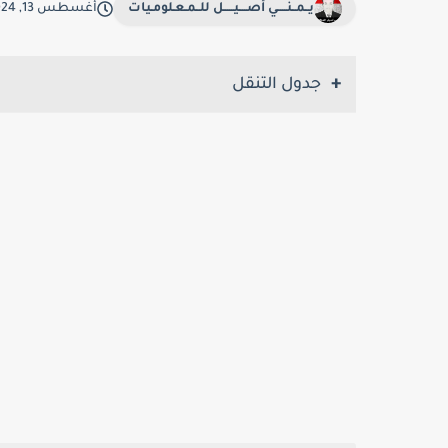
يــمــنـــــي أصــــيـــــل للــمـعـلومـيات
أغسطس 13, 2024
جدول التنقل