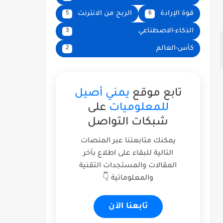
قوة الإرادة
الربح من الانترنت
5
6
الذكاء-الاصطناعي
3
كأس-العالم
2
تابع موقع
يمني أصيل
للمعلوميات
على
شبكات التواصل
يمكنك متابعتنا عبر المنصات
التالية للبقاء على اطلاع بآخر
المقالات والمستجدات التقنية
والمعلوماتية 👇
تابعنا الآن