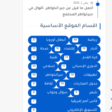
يناير 1, 2026
أجمل ما قيل عن جبر الخواطر..أقوال في
جبرخواطر المجتمع
اقسام الموقع الأساسية
رياضة
أبطال أوروبا
21
48
أخبار
إقتصاد
صحة
13
16
18
كرة-القدم
تقنية
12
13
الدوري الإسباني
إسلامي
10
11
تطبيقات
جبرالخواطر
10
10
جدول المباريات
ثقافة
9
10
شعر
سؤال وجواب
8
9
كأس أمم إفريقيا
7
التسويق الإلكتروني
6