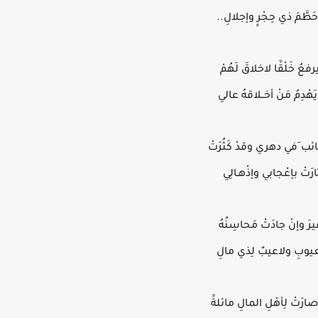
َطَّمَ ذي حِجْرِِ وإجلالِ..
فعُ خَلْقََا لاخلاقَ لَهُمْ
َهْدِمُ مَنْ أخــلاقهُ عالي
ب َفي دهري وقدْ كَثُرَتْ
رَتْ بإعْجابي وإذْهـالِي
يرَ وإنْ جادَتْ مَحاسِنُهُ
لعيوبِ ولاعيبٌ لِذي مالِ
رَتْ لِأهْلِ المالِ مائلةََ