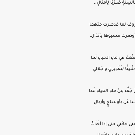
لْسِنَةِِ ضــرْبََا لِأمثالِ..
روف لما قدصرت متهما
أوصرت مشبوها بأنذال,
َْظْتُ في ماءِ الحياءِ لَما
َيئََا لِتَقْدِيري وإجْلالي
ْ جَفَّ مِنْ ماءِ الحياءِ غَدا
َ يُـــداسُ بأوسـاخِِ وأزبالِ
فَتى هابَني حتى إذا أخَذَتْ