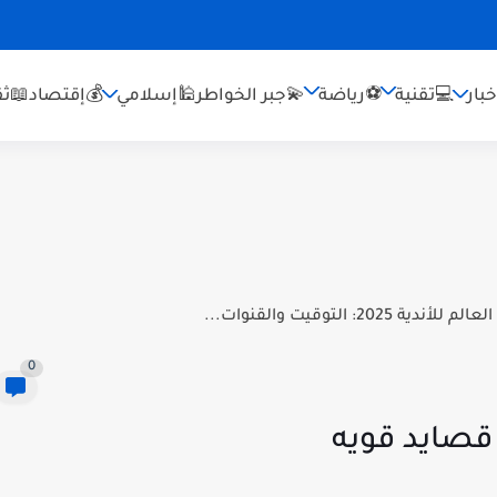
بار
💻تقنية
⚽رياضة
💫جبر الخواطر
🕌إسلامي
💰إقتصاد
📖ثق
 التوقيت والقنوات...
0
قصايد قويه