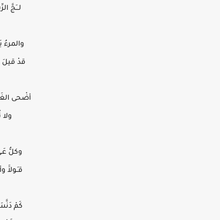
لـــَجَّ ا
والمرءُ يَ
قدْ قيلَ با
أضْحى الغَ
ولا تُج
وكلُّ عَـ
قـَـولاََ 
كَمْ دَنَّس