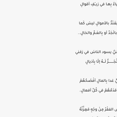
لرِّياءُ بِهـا في زيــْفِ أقوالِ
عْتَدُّ بالأموالِ ليسَ كَما
لَجَدِّ أو بِالعَـمِّ والخالِ..
نيُّ يسود الناسَ في زمَني
َـــــــــرُّ لَـــهُ إلّا بِأذيالِ
يٍّ غدا بِالمالِ أفْصَحُهُمْ
وأقدَمُهُمْ في كُلِّ أفعالِ.
َ الفقْرُ مِنْ وجْهِِ مَعِزَّتُهُ