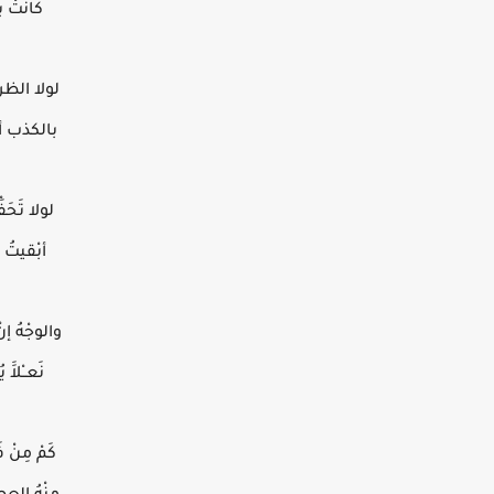
كانَتْ بأ
لولا الظ
بالكذب 
لولا تَحَف
أبْقيتُ ش
والوجْهُ إن
نَعــْلاَ
كَمْ مِنْ 