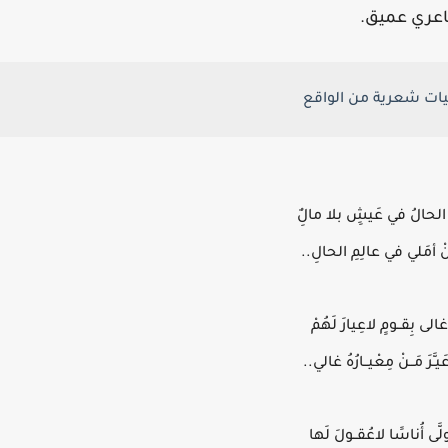
اعري عميق.
ات شعرية من الواقع
الحالُ في عَيشِِ بلا مالٌِ
ُنْ أمَلي في عالِمِ الحالِ..
لى بِقــومِِ لاعِيارَ لَهُمْ
ـَّرَ مَــنْ مِعْيــارُهُ غالي..
َّى أُناسََا لاعُقــولَ لَها