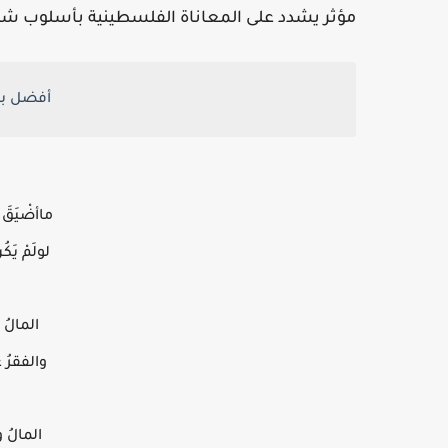
مؤثر يشدد على المعاناة الفلسطينية بأسلوب ش
أفضل بي
ماأضْيَقَ 
لولَمْ يَك
المالُ غا
والفقرُ عَي
المالُ ول