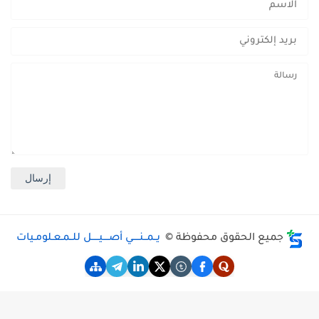
جميع الحقوق محفوظة ©
يــمــنـــــي أصــــيـــــل للــمـعـلومـيات