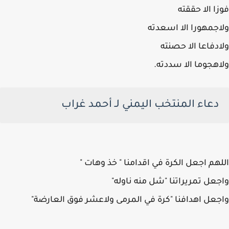
ا الا حققته
جمهورا الا اسعدته
دفاعا الا حصنته
هجوما الا سددته.
دعاء المنتخب اليمني لـ أحمد غراب
هم اجعل الكرة في اقدامنا " خذ وهات "
عل تمريراتنا "شل منه ناوله"
عل اهدافنا "كرة في المرمى ولاعشر فوق العارضة"