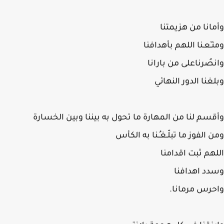
انا من هزيمتنا
ـّعـنا اللهم بأهدافنا
صُرناعلى من بارانا
غنا الدور النهائي
سم لنا من المهارة ما تحول به بيننا وبين الخسارة
 الفوز ما تبلّـغـُـنا به الكأس
هم ثبت اقدامنا
د اهدافنا
رس مرمانا.