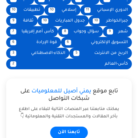
الدوري الإسباني
إسلامي
تطبيقات
10
10
11
جبرالخواطر
جدول المباريات
ثقافة
9
10
10
شعر
سؤال وجواب
كأس أمم إفريقيا
7
8
9
التسويق الإلكتروني
قوة الإرادة
6
6
الربح من الانترنت
الذكاء-الاصطناعي
3
5
كأس-العالم
2
تابع موقع
يمني أصيل للمعلوميات
على
شبكات التواصل
يمكنك متابعتنا عبر المنصات التالية للبقاء على اطلاع
بآخر المقالات والمستجدات التقنية والمعلوماتية 👇
تابعنا الآن