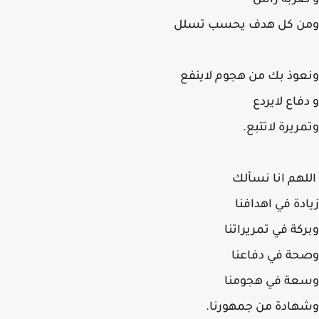
ضربة رأس
ن كل هدف يحسب تسلل
وذ بك من هجوم لاينفع
فاع لايردع
ريرة لاتتبع.
هم انا نسألك
دة في اهدافنا
كة في تمريراتنا
ة في دفاعنا
عة في هجومنا
ادة من جمهورنا.