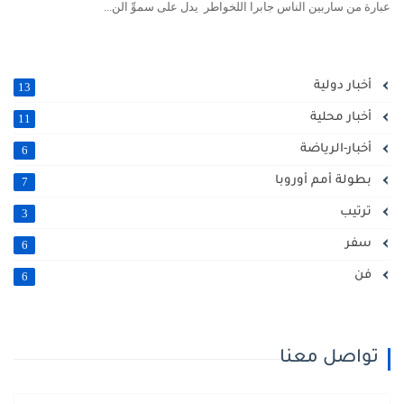
بارة من ساربين الناس جابرا اللخواطر يدل على سموِّ الن...
أخبار دولية
13
أخبار محلية
11
أخبار-الرياضة
6
بطولة أمم أوروبا
7
ترتيب
3
سفر
6
فن
6
تواصل معنا