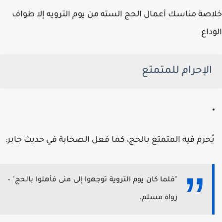
صة مناسك أعمال الحج السته من يوم الترويه إلا طواف
داع
الإحرام للمتمتع
ُحرم فيه المتمتع بالحج، كما فعل الصحابة في حديث جابر:
"فلما كان يوم التروية توجهوا إلى منى فأهلوا بالحج" –
رواه مسلم.