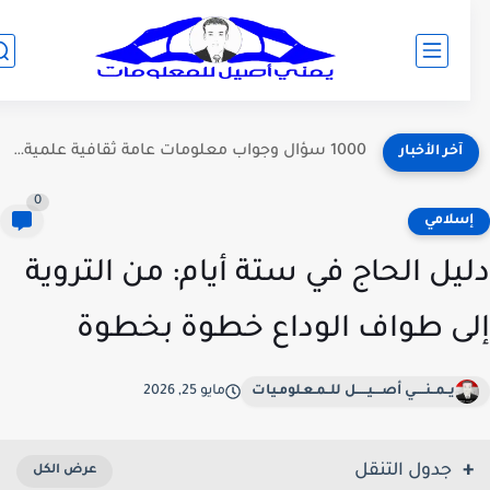
1000 سؤال وجواب معلومات عامة ثقافية علمية منوعة
آخر الأخبار
0
سلامي
يل الحاج في ستة أيام: من التروية
ى طواف الوداع خطوة بخطوة
يــمــنـــــي أصــــيـــــل للــمـعـلومـيات
مايو 25, 2026
جدول التنقل