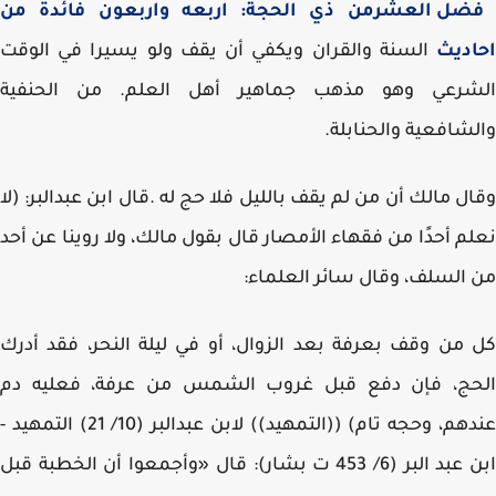
ضل العشرمن ذي الحجة: اربعه واربعون فائدة من
اديث
السنة والقران ويكفي أن يقف ولو يسيرا في الوقت
شرعي وهو مذهب جماهير أهل العلم. من الحنفية
شافعية والحنابلة.
ل مالك أن من لم يقف بالليل فلا حج له .قال ابن عبدالبر: (لا
م أحدًا من فقهاء الأمصار قال بقول مالك، ولا روينا عن أحد
السلف، وقال سائر العلماء:
من وقف بعرفة بعد الزوال، أو في ليلة النحر، فقد أدرك
حج، فإن دفع قبل غروب الشمس من عرفة، فعليه دم
عندهم، وحجه تام) ((التمهيد)) لابن عبدالبر (10/ 21) التمهيد -
ابن عبد البر (6/ 453 ت بشار): قال «وأجمعوا أن الخطبة قبل